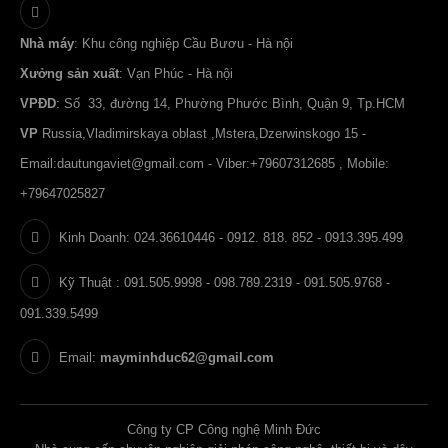
Nhà máy
: Khu công nghiệp Cầu Bươu - Hà nội
Xưởng sản xuất
: Vạn Phúc - Hà nội
VPĐD
: Số 33, đường 14, Phường Phước Bình, Quận 9, Tp.HCM
VP
Russia,Vladimirskaya oblast ,Mstera,Dzerwinskogo 15 -
Email:
dautungaviet@gmail.com
- Viber:+79607312685 , Mobile:
+79647025827
Kinh Doanh: 024.36610446 - 0912. 818. 852 - 0913.395.499
Kỹ Thuật : 091.505.9998 - 098.789.2319 - 091.505.9768 -
091.339.5499
Email:
mayminhduc62@gmail.com
Công ty CP Công nghệ Minh Đức