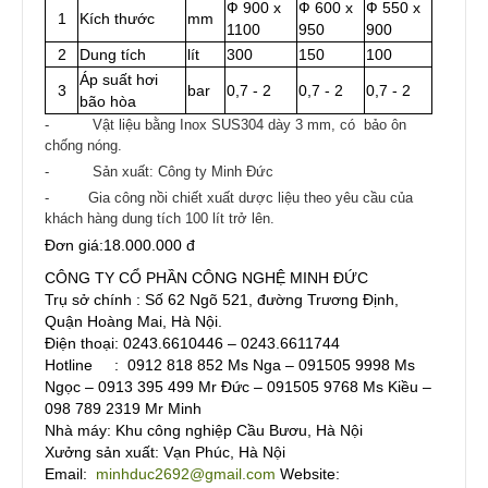
Ф 900 x
Ф 600 x
Ф 550 x
1
Kích thước
mm
1100
950
900
2
Dung tích
lít
300
150
100
Áp suất hơi
3
bar
0,7 - 2
0,7 - 2
0,7 - 2
bão hòa
- Vật liệu bằng Inox SUS304 dày 3 mm, có bảo ôn
chống nóng.
- Sản xuất: Công ty Minh Đức
- Gia công nồi chiết xuất dược liệu theo yêu cầu của
khách hàng dung tích 100 lít trở lên.
Đơn giá:18.000.000 đ
CÔNG TY CỔ PHẦN CÔNG NGHỆ MINH ĐỨC
Trụ sở chính : Số 62 Ngõ 521, đường Trương Định,
Quận Hoàng Mai, Hà Nội.
Điện thoại: 0243.6610446 – 0243.6611744
Hotline : 0912 818 852 Ms Nga – 091505 9998 Ms
Ngọc – 0913 395 499 Mr Đức – 091505 9768 Ms Kiều –
098 789 2319 Mr Minh
Nhà máy: Khu công nghiệp Cầu Bươu, Hà Nội
Xưởng sản xuất: Vạn Phúc, Hà Nội
Email:
minhduc2692@gmail.com
Website: