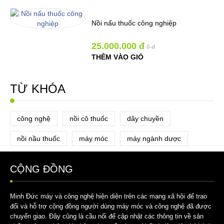
Nồi nấu thuốc công nghiệp
25.000.000 đ
0 đ
THÊM VÀO GIỎ
TỪ KHÓA
công nghệ
nồi cô thuốc
dây chuyền
nồi nầu thuốc
máy móc
máy ngành dược
CỘNG ĐỒNG
Minh Đức máy và công nghệ hiện diện trên các mạng xã hội để trao
đổi và hỗ trợ cộng đồng người dùng máy móc và công nghệ đã được
chuyển giao. Đây cũng là cầu nối để cập nhật các thông tin về sản