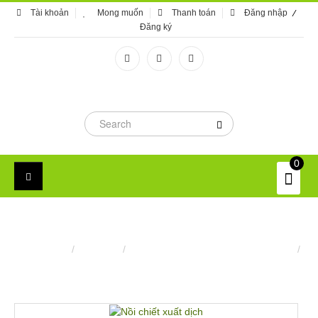
Tài khoản
Mong muốn
Thanh toán
Đăng nhập
Đăng ký
0
NỒI CHIẾT XUẤT DỊCH
Trang chủ
/
Máy móc
/
Nồi nấu thuôc, cô thuốc công nghiệp
/
Nồi chiết xuất dịch