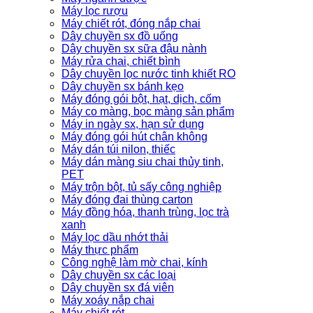
Máy lọc rượu
Máy chiết rót, đóng nắp chai
Dây chuyền sx đồ uống
Dây chuyền sx sữa đậu nành
Máy rửa chai, chiết bình
Dây chuyền lọc nước tinh khiết RO
Dây chuyền sx bánh kẹo
Máy đóng gói bột, hạt, dịch, cốm
Máy co màng, bọc màng sản phẩm
Máy in ngày sx, hạn sử dụng
Máy đóng gói hút chân không
Máy dán túi nilon, thiếc
Máy dán màng siu chai thủy tinh,
PET
Máy trộn bột, tủ sấy công nghiệp
Máy đóng đai thùng carton
Máy đồng hóa, thanh trùng, lọc trà
xanh
Máy lọc dầu nhớt thải
Máy thực phẩm
Công nghệ làm mờ chai, kính
Dây chuyền sx các loại
Dây chuyền sx đá viên
Máy xoáy nắp chai
Máy chiết rót