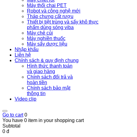
Máy thổi chai PET
Robot và công nghệ mới
Tháp chưng cất rượu
Thiết bị tiệt trùng và sấy khô thực
phẩm dùng sóng viba
Máy chẻ củi
Máy nghiền thuốc
Máy sấy dược liệu
Nhập khẩu
Liên hệ
Chính sách & quy định chung
Hình thức thanh toán
và giao hàng
Chính sách đổi trả và
hoàn tiền
Chính sách bảo mật
thông tin
Video clip
Go to cart
0
You have 0 item in your shopping cart
Subtotal
0 đ