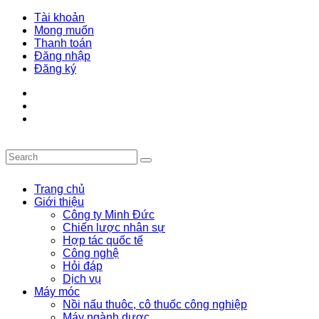
Tài khoản
Mong muốn
Thanh toán
Đăng nhập
Đăng ký
Trang chủ
Giới thiệu
Công ty Minh Đức
Chiến lược nhân sự
Hợp tác quốc tế
Công nghệ
Hỏi đáp
Dịch vụ
Máy móc
Nồi nấu thuôc, cô thuốc công nghiệp
Máy ngành dược