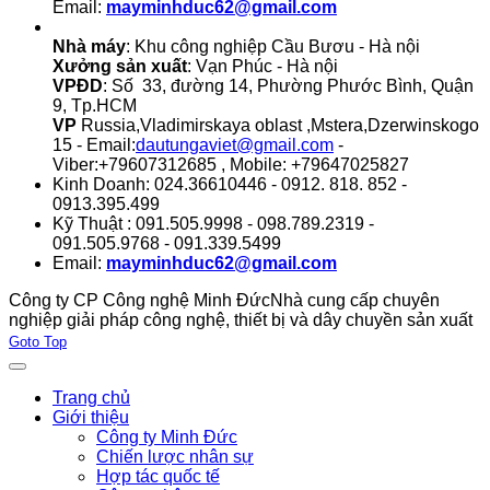
Email:
mayminhduc62@gmail.com
Nhà máy
: Khu công nghiệp Cầu Bươu - Hà nội
Xưởng sản xuất
: Vạn Phúc - Hà nội
VPĐD
: Số 33, đường 14, Phường Phước Bình, Quận
9, Tp.HCM
VP
Russia,Vladimirskaya oblast ,Mstera,Dzerwinskogo
15 - Email:
dautungaviet@gmail.com
-
Viber:+79607312685 , Mobile: +79647025827
Kinh Doanh: 024.36610446 - 0912. 818. 852 -
0913.395.499
Kỹ Thuật : 091.505.9998 - 098.789.2319 -
091.505.9768 - 091.339.5499
Email:
mayminhduc62@gmail.com
Công ty CP Công nghệ Minh Đức
Nhà cung cấp chuyên
nghiệp giải pháp công nghệ, thiết bị và dây chuyền sản xuất
Joomla! 3 Templates
Goto Top
Trang chủ
Giới thiệu
Công ty Minh Đức
Chiến lược nhân sự
Hợp tác quốc tế