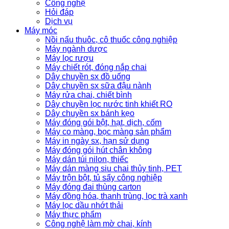
Công nghệ
Hỏi đáp
Dịch vụ
Máy móc
Nồi nấu thuôc, cô thuốc công nghiệp
Máy ngành dược
Máy lọc rượu
Máy chiết rót, đóng nắp chai
Dây chuyền sx đồ uống
Dây chuyền sx sữa đậu nành
Máy rửa chai, chiết bình
Dây chuyền lọc nước tinh khiết RO
Dây chuyền sx bánh kẹo
Máy đóng gói bột, hạt, dịch, cốm
Máy co màng, bọc màng sản phẩm
Máy in ngày sx, hạn sử dụng
Máy đóng gói hút chân không
Máy dán túi nilon, thiếc
Máy dán màng siu chai thủy tinh, PET
Máy trộn bột, tủ sấy công nghiệp
Máy đóng đai thùng carton
Máy đồng hóa, thanh trùng, lọc trà xanh
Máy lọc dầu nhớt thải
Máy thực phẩm
Công nghệ làm mờ chai, kính