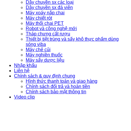
Dây chuyền sx các loại
Dây chuyền sx đá viên
Máy xoáy nắp chai
Máy chiết rót
Máy thổi chai PET
Robot và công nghệ mới
Tháp chưng cất rượu
Thiết bị tiệt trùng và sấy khô thực phẩm dùng
sóng viba
Máy chẻ củi
Máy nghiền thuốc
Máy sấy dược liệu
Nhập khẩu
Liên hệ
Chính sách & quy định chung
Hình thức thanh toán và giao hàng
Chính sách đổi trả và hoàn tiền
Chính sách bảo mật thông tin
Video clip