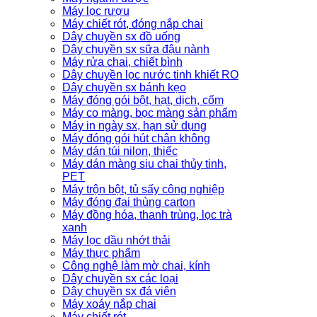
Máy lọc rượu
Máy chiết rót, đóng nắp chai
Dây chuyền sx đồ uống
Dây chuyền sx sữa đậu nành
Máy rửa chai, chiết bình
Dây chuyền lọc nước tinh khiết RO
Dây chuyền sx bánh kẹo
Máy đóng gói bột, hạt, dịch, cốm
Máy co màng, bọc màng sản phẩm
Máy in ngày sx, hạn sử dụng
Máy đóng gói hút chân không
Máy dán túi nilon, thiếc
Máy dán màng siu chai thủy tinh,
PET
Máy trộn bột, tủ sấy công nghiệp
Máy đóng đai thùng carton
Máy đồng hóa, thanh trùng, lọc trà
xanh
Máy lọc dầu nhớt thải
Máy thực phẩm
Công nghệ làm mờ chai, kính
Dây chuyền sx các loại
Dây chuyền sx đá viên
Máy xoáy nắp chai
Máy chiết rót