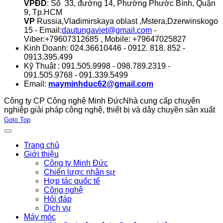
VPĐD
: Số 33, đường 14, Phường Phước Bình, Quận
9, Tp.HCM
VP
Russia,Vladimirskaya oblast ,Mstera,Dzerwinskogo
15 - Email:
dautungaviet@gmail.com
-
Viber:+79607312685 , Mobile: +79647025827
Kinh Doanh: 024.36610446 - 0912. 818. 852 -
0913.395.499
Kỹ Thuật : 091.505.9998 - 098.789.2319 -
091.505.9768 - 091.339.5499
Email:
mayminhduc62@gmail.com
Công ty CP Công nghệ Minh Đức
Nhà cung cấp chuyên
nghiệp giải pháp công nghệ, thiết bị và dây chuyền sản xuất
Joomla! 3 Templates
Goto Top
Trang chủ
Giới thiệu
Công ty Minh Đức
Chiến lược nhân sự
Hợp tác quốc tế
Công nghệ
Hỏi đáp
Dịch vụ
Máy móc