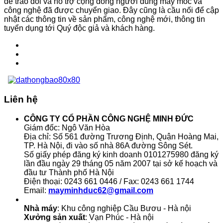
để trao đổi và hỗ trợ cộng đồng người dùng máy móc và
công nghệ đã được chuyển giao. Đây cũng là cầu nối để cập
nhật các thông tin về sản phẩm, công nghệ mới, thông tin
tuyển dụng tới Quý độc giả và khách hàng.
Liên hệ
CÔNG TY CỔ PHẦN CÔNG NGHỆ MINH ĐỨC
Giám đốc: Ngô Văn Hòa
Địa chỉ: Số 561 đường Trương Định, Quận Hoàng Mai,
TP. Hà Nội, đi vào số nhà 86A đường Sông Sét.
Số giấy phép đăng ký kinh doanh 0101275980 đăng ký
lần đầu ngày 29 tháng 05 năm 2007 tại sở kế hoạch và
đầu tư Thành phố Hà Nội
Điện thoại: 0243 661 0446 / Fax: 0243 661 1744
Email:
mayminhduc62@gmail.com
Nhà máy
: Khu công nghiệp Cầu Bươu - Hà nội
Xưởng sản xuất
: Vạn Phúc - Hà nội