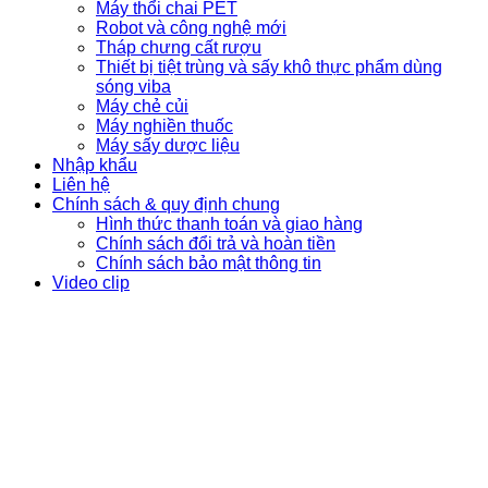
Máy thổi chai PET
Robot và công nghệ mới
Tháp chưng cất rượu
Thiết bị tiệt trùng và sấy khô thực phẩm dùng
sóng viba
Máy chẻ củi
Máy nghiền thuốc
Máy sấy dược liệu
Nhập khẩu
Liên hệ
Chính sách & quy định chung
Hình thức thanh toán và giao hàng
Chính sách đổi trả và hoàn tiền
Chính sách bảo mật thông tin
Video clip