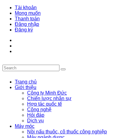
Tài khoản
Mong muốn
Thanh toán
Đăng nhập
Đăng ký
Trang chủ
Giới thiệu
Công ty Minh Đức
Chiến lược nhân sự
Hợp tác quốc tế
Công nghệ
Hỏi đáp
Dịch vụ
Máy móc
Nồi nấu thuôc, cô thuốc công nghiệp
Máy ngành dược