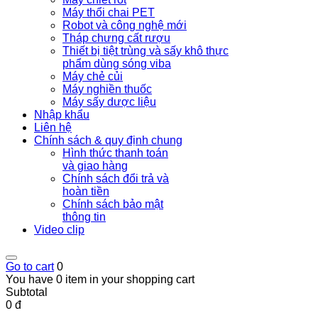
Máy thổi chai PET
Robot và công nghệ mới
Tháp chưng cất rượu
Thiết bị tiệt trùng và sấy khô thực
phẩm dùng sóng viba
Máy chẻ củi
Máy nghiền thuốc
Máy sấy dược liệu
Nhập khẩu
Liên hệ
Chính sách & quy định chung
Hình thức thanh toán
và giao hàng
Chính sách đổi trả và
hoàn tiền
Chính sách bảo mật
thông tin
Video clip
Go to cart
0
You have 0 item in your shopping cart
Subtotal
0 đ