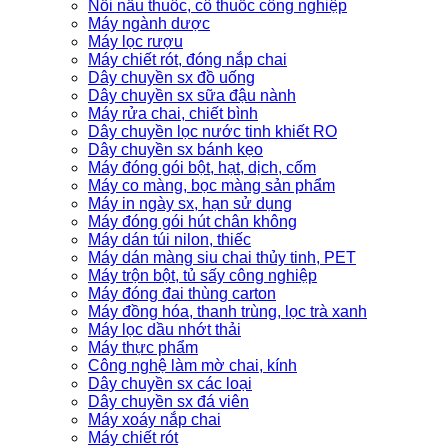
Nồi nấu thuôc, cô thuốc công nghiệp
Máy ngành dược
Máy lọc rượu
Máy chiết rót, đóng nắp chai
Dây chuyền sx đồ uống
Dây chuyền sx sữa đậu nành
Máy rửa chai, chiết bình
Dây chuyền lọc nước tinh khiết RO
Dây chuyền sx bánh kẹo
Máy đóng gói bột, hạt, dịch, cốm
Máy co màng, bọc màng sản phẩm
Máy in ngày sx, hạn sử dụng
Máy đóng gói hút chân không
Máy dán túi nilon, thiếc
Máy dán màng siu chai thủy tinh, PET
Máy trộn bột, tủ sấy công nghiệp
Máy đóng đai thùng carton
Máy đồng hóa, thanh trùng, lọc trà xanh
Máy lọc dầu nhớt thải
Máy thực phẩm
Công nghệ làm mờ chai, kính
Dây chuyền sx các loại
Dây chuyền sx đá viên
Máy xoáy nắp chai
Máy chiết rót