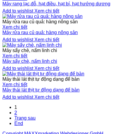
Máy rang lạc,đỗ, hạt điều, hạt bí, hạt hướng dương
Add to wishlist
Xem chi tiết
Máy rửa rau củ quả: hàng nông sản
Xem chi tiết
Máy rửa rau củ quả: hàng nông sản
Add to wishlist
Xem chi tiết
Máy sấy chè, nấm linh chi
Xem chi tiết
Máy sấy chè, nấm linh chi
Add to wishlist
Xem chi tiết
Máy thái lát thịt tự động dạng để bàn
Xem chi tiết
Máy thái lát thịt tự động dạng để bàn
Add to wishlist
Xem chi tiết
1
2
Trang sau
End
Copyright MAXXmarketing Webdesigner GmbH