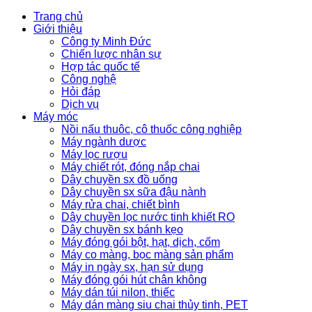
Trang chủ
Giới thiệu
Công ty Minh Đức
Chiến lược nhân sự
Hợp tác quốc tế
Công nghệ
Hỏi đáp
Dịch vụ
Máy móc
Nồi nấu thuôc, cô thuốc công nghiệp
Máy ngành dược
Máy lọc rượu
Máy chiết rót, đóng nắp chai
Dây chuyền sx đồ uống
Dây chuyền sx sữa đậu nành
Máy rửa chai, chiết bình
Dây chuyền lọc nước tinh khiết RO
Dây chuyền sx bánh kẹo
Máy đóng gói bột, hạt, dịch, cốm
Máy co màng, bọc màng sản phẩm
Máy in ngày sx, hạn sử dụng
Máy đóng gói hút chân không
Máy dán túi nilon, thiếc
Máy dán màng siu chai thủy tinh, PET