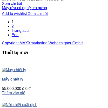
Xem chi tiết
Máy rửa củ nghệ, củ gừng
Add to wishlist
Xem chi tiết
1
2
Trang sau
End
Copyright MAXXmarketing Webdesigner GmbH
Thiết bị mới
UP
TOGGLE
DOWN
Máy chiết ly
55.000.000 đ
0 đ
Thêm vào giỏ