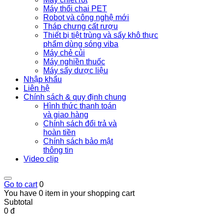
Máy thổi chai PET
Robot và công nghệ mới
Tháp chưng cất rượu
Thiết bị tiệt trùng và sấy khô thực
phẩm dùng sóng viba
Máy chẻ củi
Máy nghiền thuốc
Máy sấy dược liệu
Nhập khẩu
Liên hệ
Chính sách & quy định chung
Hình thức thanh toán
và giao hàng
Chính sách đổi trả và
hoàn tiền
Chính sách bảo mật
thông tin
Video clip
Go to cart
0
You have 0 item in your shopping cart
Subtotal
0 đ