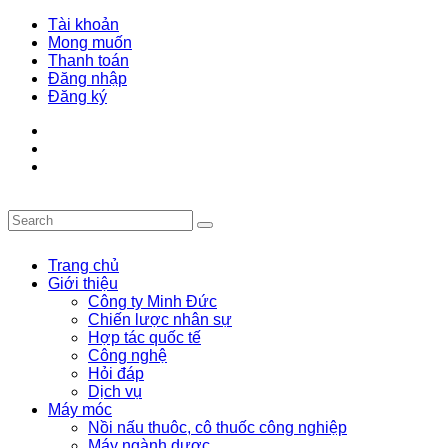
Tài khoản
Mong muốn
Thanh toán
Đăng nhập
Đăng ký
Trang chủ
Giới thiệu
Công ty Minh Đức
Chiến lược nhân sự
Hợp tác quốc tế
Công nghệ
Hỏi đáp
Dịch vụ
Máy móc
Nồi nấu thuôc, cô thuốc công nghiệp
Máy ngành dược