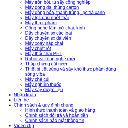
Máy trộn bột, tủ sấy công nghiệp
Máy đóng đai thùng carton
Máy đồng hóa, thanh trùng, lọc trà xanh
Máy lọc dầu nhớt thải
Máy thực phẩm
Công nghệ làm mờ chai, kính
Dây chuyền sx các loại
Dây chuyền sx đá viên
Máy xoáy nắp chai
Máy chiết rót
Máy thổi chai PET
Robot và công nghệ mới
Tháp chưng cất rượu
Thiết bị tiệt trùng và sấy khô thực phẩm dùng
sóng viba
Máy chẻ củi
Máy nghiền thuốc
Máy sấy dược liệu
Nhập khẩu
Liên hệ
Chính sách & quy định chung
Hình thức thanh toán và giao hàng
Chính sách đổi trả và hoàn tiền
Chính sách bảo mật thông tin
Video clip