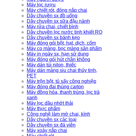
Máy lọc rượu
Máy chiết rót, đóng nắp chai
Dây chuyền sx đồ uống
Dây chuyền sx sữa đậu nành
Máy rửa chai, chiết bình
Dây chuyền lọc nước tinh khiết RO
Dây chuyền sx bánh kẹo
Máy đóng gói bột, hạt, dịch, cốm
Máy co màng, bọc màng sản phẩm
Máy in ngày sx, hạn sử dụng
Máy đóng gói hút chân không
Máy dán túi nilon, thiếc
Máy dán màng siu chai thủy tinh,
PET
Máy trộn bột, tủ sấy công nghiệp
Máy đóng đai thùng carton
Máy đồng hóa, thanh trùng, lọc trà
xanh
Máy lọc dầu nhớt thải
Máy thực phẩm
Công nghệ làm mờ chai, kính
Dây chuyền sx các loại
Dây chuyền sx đá viên
Máy xoáy nắp chai
Máy chiết rót