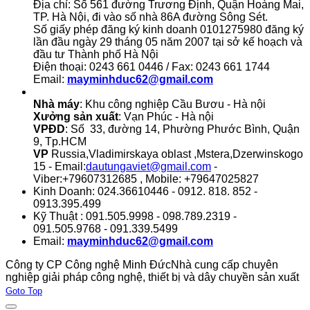
Địa chỉ: Số 561 đường Trương Định, Quận Hoàng Mai,
TP. Hà Nội, đi vào số nhà 86A đường Sông Sét.
Số giấy phép đăng ký kinh doanh 0101275980 đăng ký
lần đầu ngày 29 tháng 05 năm 2007 tại sở kế hoạch và
đầu tư Thành phố Hà Nội
Điện thoại: 0243 661 0446 / Fax: 0243 661 1744
Email:
mayminhduc62@gmail.com
Nhà máy
: Khu công nghiệp Cầu Bươu - Hà nội
Xưởng sản xuất
: Vạn Phúc - Hà nội
VPĐD
: Số 33, đường 14, Phường Phước Bình, Quận
9, Tp.HCM
VP
Russia,Vladimirskaya oblast ,Mstera,Dzerwinskogo
15 - Email:
dautungaviet@gmail.com
-
Viber:+79607312685 , Mobile: +79647025827
Kinh Doanh: 024.36610446 - 0912. 818. 852 -
0913.395.499
Kỹ Thuật : 091.505.9998 - 098.789.2319 -
091.505.9768 - 091.339.5499
Email:
mayminhduc62@gmail.com
Công ty CP Công nghệ Minh Đức
Nhà cung cấp chuyên
nghiệp giải pháp công nghệ, thiết bị và dây chuyền sản xuất
Joomla! 3 Templates
Goto Top