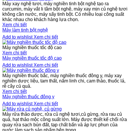
Máy xay nghệ tươi, máy nghiền tinh bột nghệ tạo ra
curcumin, máy vắt li tâm bột nghệ, máy xay mịn củ nghệ tươi
không cần nước, máy sấy tinh bột. Có nhiều loại công suất
khác nhau cho khách hàng lựa chọn.
Xem chi tiết
Máy làm tinh bột nghệ
Add to wishlist
Xem chi tiết
Máy nghiền thuốc tốc độ cao
Xem chi tiết
Máy nghiền thuốc tốc độ cao
Add to wishlist
Xem chi tiết
Máy nghiền thuốc bắc, máy nghiền thuốc đông y, máy xay
nghiền dược liệu, tam thất, nấm linh chi, cam thảo, thuốc lá,
rễ cây củ quả.
Xem chi tiết
Máy nghiền thuốc đông y
Add to wishlist
Xem chi tiết
Máy rửa thảo dược, rửa củ nghệ tươi,củ gừng, rửa rau củ
quả, hạt thảo mộc công suất lớn. Máy được thiết kế chổi rửa
quay rửa sạch bùn đất, tạp chất bẩn và áp lực phun của
nước làm sạch sản phẩm bên trong.