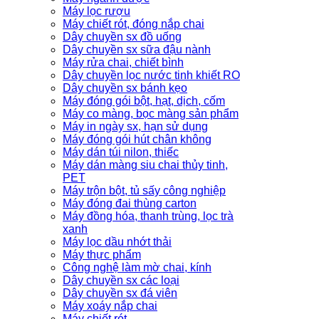
Máy lọc rượu
Máy chiết rót, đóng nắp chai
Dây chuyền sx đồ uống
Dây chuyền sx sữa đậu nành
Máy rửa chai, chiết bình
Dây chuyền lọc nước tinh khiết RO
Dây chuyền sx bánh kẹo
Máy đóng gói bột, hạt, dịch, cốm
Máy co màng, bọc màng sản phẩm
Máy in ngày sx, hạn sử dụng
Máy đóng gói hút chân không
Máy dán túi nilon, thiếc
Máy dán màng siu chai thủy tinh,
PET
Máy trộn bột, tủ sấy công nghiệp
Máy đóng đai thùng carton
Máy đồng hóa, thanh trùng, lọc trà
xanh
Máy lọc dầu nhớt thải
Máy thực phẩm
Công nghệ làm mờ chai, kính
Dây chuyền sx các loại
Dây chuyền sx đá viên
Máy xoáy nắp chai
Máy chiết rót