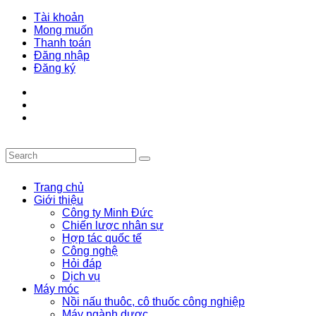
Tài khoản
Mong muốn
Thanh toán
Đăng nhập
Đăng ký
Trang chủ
Giới thiệu
Công ty Minh Đức
Chiến lược nhân sự
Hợp tác quốc tế
Công nghệ
Hỏi đáp
Dịch vụ
Máy móc
Nồi nấu thuôc, cô thuốc công nghiệp
Máy ngành dược