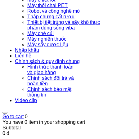
Máy thổi chai PET
Robot và công nghệ mới
Tháp chưng cất rượu
Thiết bị tiệt trùng và sấy khô thực
phẩm dùng sóng viba
Máy chẻ củi
Máy nghiền thuốc
Máy sấy dược liệu
Nhập khẩu
Liên hệ
Chính sách & quy định chung
Hình thức thanh toán
và giao hàng
Chính sách đổi trả và
hoàn tiền
Chính sách bảo mật
thông tin
Video clip
Go to cart
0
You have 0 item in your shopping cart
Subtotal
0 đ