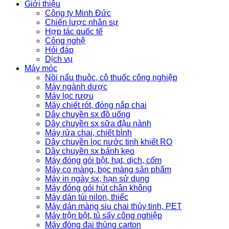
Giới thiệu
Công ty Minh Đức
Chiến lược nhân sự
Hợp tác quốc tế
Công nghệ
Hỏi đáp
Dịch vụ
Máy móc
Nồi nấu thuôc, cô thuốc công nghiệp
Máy ngành dược
Máy lọc rượu
Máy chiết rót, đóng nắp chai
Dây chuyền sx đồ uống
Dây chuyền sx sữa đậu nành
Máy rửa chai, chiết bình
Dây chuyền lọc nước tinh khiết RO
Dây chuyền sx bánh kẹo
Máy đóng gói bột, hạt, dịch, cốm
Máy co màng, bọc màng sản phẩm
Máy in ngày sx, hạn sử dụng
Máy đóng gói hút chân không
Máy dán túi nilon, thiếc
Máy dán màng siu chai thủy tinh, PET
Máy trộn bột, tủ sấy công nghiệp
Máy đóng đai thùng carton