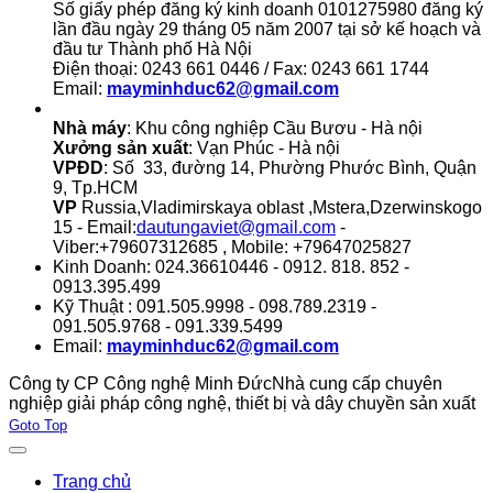
Số giấy phép đăng ký kinh doanh 0101275980 đăng ký
lần đầu ngày 29 tháng 05 năm 2007 tại sở kế hoạch và
đầu tư Thành phố Hà Nội
Điện thoại: 0243 661 0446 / Fax: 0243 661 1744
Email:
mayminhduc62@gmail.com
Nhà máy
: Khu công nghiệp Cầu Bươu - Hà nội
Xưởng sản xuất
: Vạn Phúc - Hà nội
VPĐD
: Số 33, đường 14, Phường Phước Bình, Quận
9, Tp.HCM
VP
Russia,Vladimirskaya oblast ,Mstera,Dzerwinskogo
15 - Email:
dautungaviet@gmail.com
-
Viber:+79607312685 , Mobile: +79647025827
Kinh Doanh: 024.36610446 - 0912. 818. 852 -
0913.395.499
Kỹ Thuật : 091.505.9998 - 098.789.2319 -
091.505.9768 - 091.339.5499
Email:
mayminhduc62@gmail.com
Công ty CP Công nghệ Minh Đức
Nhà cung cấp chuyên
nghiệp giải pháp công nghệ, thiết bị và dây chuyền sản xuất
Joomla! 3 Templates
Goto Top
Trang chủ