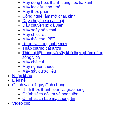
Máy đồng hóa, thanh trùng, lọc trà xanh
Máy lọc dầu nhớt thải
Máy thực phẩm
Công nghệ làm mờ chai, kính
Dây chuyền sx các loại
Dây chuyền sx đá viên
Máy xoáy nắp chai
Máy chiết rót
Máy thổi chai PET
Robot và công nghệ mới
Tháp chưng cất rượu
Thiết bị tiệt trùng và sấy khô thực phẩm dùng
sóng viba
Máy chẻ củi
Máy nghiền thuốc
Máy sấy dược liệu
Nhập khẩu
Liên hệ
Chính sách & quy định chung
Hình thức thanh toán và giao hàng
Chính sách đổi trả và hoàn tiền
Chính sách bảo mật thông tin
Video clip