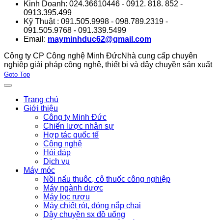
Kinh Doanh: 024.36610446 - 0912. 818. 852 -
0913.395.499
Kỹ Thuật : 091.505.9998 - 098.789.2319 -
091.505.9768 - 091.339.5499
Email:
mayminhduc62@gmail.com
Công ty CP Công nghệ Minh Đức
Nhà cung cấp chuyên
nghiệp giải pháp công nghệ, thiết bị và dây chuyền sản xuất
Joomla! 3 Templates
Goto Top
Trang chủ
Giới thiệu
Công ty Minh Đức
Chiến lược nhân sự
Hợp tác quốc tế
Công nghệ
Hỏi đáp
Dịch vụ
Máy móc
Nồi nấu thuôc, cô thuốc công nghiệp
Máy ngành dược
Máy lọc rượu
Máy chiết rót, đóng nắp chai
Dây chuyền sx đồ uống