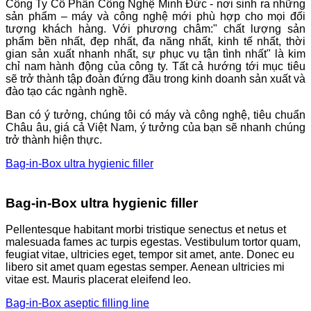
Công Ty Cổ Phần Công Nghệ Minh Đức - nơi sinh ra những
sản phẩm – máy và công nghệ mới phù hợp cho mọi đối
tượng khách hàng. Với phương châm:" chất lượng sản
phẩm bền nhất, đẹp nhất, đa năng nhất, kinh tế nhất, thời
gian sản xuất nhanh nhất, sự phục vụ tận tình nhất" là kim
chỉ nam hành động của công ty. Tất cả hướng tới mục tiêu
sẽ trở thành tập đoàn đứng đầu trong kinh doanh sản xuất và
đào tạo các ngành nghề.
Ban có ý tưởng, chúng tôi có máy và công nghệ, tiêu chuẩn
Châu âu, giá cả Việt Nam, ý tưởng của bạn sẽ nhanh chúng
trở thành hiện thực.
Bag-in-Box ultra hygienic filler
Bag-in-Box ultra hygienic filler
Pellentesque habitant morbi tristique senectus et netus et
malesuada fames ac turpis egestas. Vestibulum tortor quam,
feugiat vitae, ultricies eget, tempor sit amet, ante. Donec eu
libero sit amet quam egestas semper. Aenean ultricies mi
vitae est. Mauris placerat eleifend leo.
Bag-in-Box aseptic filling line