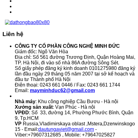
Liên hệ
CÔNG TY CỔ PHẦN CÔNG NGHỆ MINH ĐỨC
Giám đốc: Ngô Văn Hòa
Địa chỉ: Số 561 đường Trương Định, Quận Hoàng Mai,
TP. Hà Nội, đi vào số nhà 86A đường Sông Sét.
Số giấy phép đăng ký kinh doanh 0101275980 đăng ký
lần đầu ngày 29 tháng 05 năm 2007 tại sở kế hoạch và
đầu tư Thành phố Hà Nội
Điện thoại: 0243 661 0446 / Fax: 0243 661 1744
Email:
mayminhduc62@gmail.com
Nhà máy
: Khu công nghiệp Cầu Bươu - Hà nội
Xưởng sản xuất
: Vạn Phúc - Hà nội
VPĐD
: Số 33, đường 14, Phường Phước Bình, Quận
9, Tp.HCM
VP
Russia,Vladimirskaya oblast ,Mstera,Dzerwinskogo
15 - Email:
dautungaviet@gmail.com
-
Viber:+79607312685 , Mobile: +79647025827