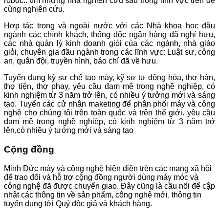
robot... tìm những nhà nghiên cứu sâu trong lĩnh vực trên để
cùng nghiên cứu.
Hợp tác trong và ngoài nước với các Nhà khoa học đầu
ngành các chính khách, thống đốc ngân hàng đã nghỉ hưu,
các nhà quản lý kinh doanh giỏi của các ngành, nhà giáo
giỏi, chuyên gia đầu ngành trong các lĩnh vực: Luật sư, công
an, quân đội, truyền hình, báo chí đã về hưu.
Tuyển dụng kỹ sư chế tạo máy, kỹ sư tự động hóa, thợ hàn,
thợ tiện, thợ phay, yêu cầu đam mê trong nghề nghiệp, có
kinh nghiệm từ 3 năm trở lên, có nhiều ý tưởng mới và sáng
tạo. Tuyển các cử nhân maketing để phân phối máy và công
nghệ cho chúng tôi trên toàn quốc và trên thế giới. yêu cầu
đam mê trong nghề nghiệp, có kinh nghiệm từ 3 năm trở
lên,có nhiều ý tưởng mới và sáng tạo
Cộng đồng
Minh Đức máy và công nghệ hiện diện trên các mạng xã hội
để trao đổi và hỗ trợ cộng đồng người dùng máy móc và
công nghệ đã được chuyển giao. Đây cũng là cầu nối để cập
nhật các thông tin về sản phẩm, công nghệ mới, thông tin
tuyển dụng tới Quý độc giả và khách hàng.