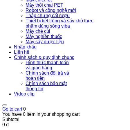
Máy thổi chai PET
Robot và công nghệ mới
Tháp chưng cất rượu
Thiết bị tiệt trùng và sấy khô thực
phẩm dùng sóng viba
Máy chẻ củi
Máy nghiền thuốc
Máy sấy dược liệu
Nhập khẩu
Liên hệ
Chính sách & quy định chung
Hình thức thanh toán
và giao hàng
Chính sách đổi trả và
hoàn tiền
Chính sách bảo mật
thông tin
Video clip
Go to cart
0
You have 0 item in your shopping cart
Subtotal
0 đ