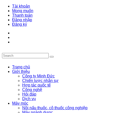
Tài khoản
Mong muốn
Thanh toán
Đăng nhập
Đăng ký
Trang chủ
Giới thiệu
Công ty Minh Đức
Chiến lược nhân sự
Hợp tác quốc tế
Công nghệ
Hỏi đáp
Dịch vụ
Máy móc
Nồi nấu thuôc, cô thuốc công nghiệp
Máy ngành dược