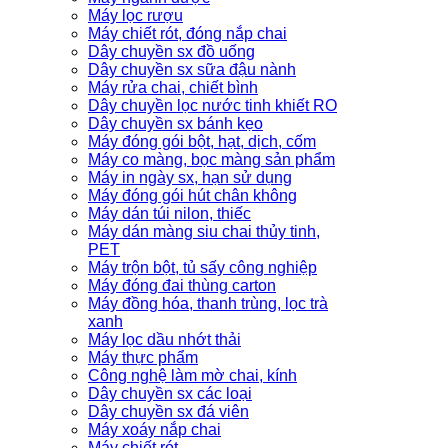
Máy lọc rượu
Máy chiết rót, đóng nắp chai
Dây chuyền sx đồ uống
Dây chuyền sx sữa đậu nành
Máy rửa chai, chiết bình
Dây chuyền lọc nước tinh khiết RO
Dây chuyền sx bánh kẹo
Máy đóng gói bột, hạt, dịch, cốm
Máy co màng, bọc màng sản phẩm
Máy in ngày sx, hạn sử dụng
Máy đóng gói hút chân không
Máy dán túi nilon, thiếc
Máy dán màng siu chai thủy tinh,
PET
Máy trộn bột, tủ sấy công nghiệp
Máy đóng đai thùng carton
Máy đồng hóa, thanh trùng, lọc trà
xanh
Máy lọc dầu nhớt thải
Máy thực phẩm
Công nghệ làm mờ chai, kính
Dây chuyền sx các loại
Dây chuyền sx đá viên
Máy xoáy nắp chai
Máy chiết rót