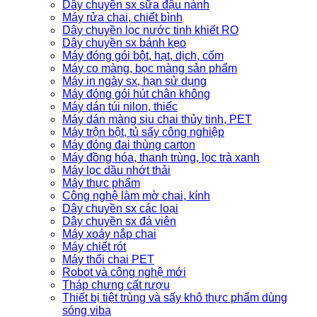
Dây chuyền sx sữa đậu nành
Máy rửa chai, chiết bình
Dây chuyền lọc nước tinh khiết RO
Dây chuyền sx bánh kẹo
Máy đóng gói bột, hạt, dịch, cốm
Máy co màng, bọc màng sản phẩm
Máy in ngày sx, hạn sử dụng
Máy đóng gói hút chân không
Máy dán túi nilon, thiếc
Máy dán màng siu chai thủy tinh, PET
Máy trộn bột, tủ sấy công nghiệp
Máy đóng đai thùng carton
Máy đồng hóa, thanh trùng, lọc trà xanh
Máy lọc dầu nhớt thải
Máy thực phẩm
Công nghệ làm mờ chai, kính
Dây chuyền sx các loại
Dây chuyền sx đá viên
Máy xoáy nắp chai
Máy chiết rót
Máy thổi chai PET
Robot và công nghệ mới
Tháp chưng cất rượu
Thiết bị tiệt trùng và sấy khô thực phẩm dùng
sóng viba